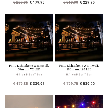
€ 229,95
€ 179,95
€ 319,00
€ 229,95
Patio Lichterkette Warmweiß
Patio Lichterkette Warmweiß
60m mit 72 LED
100m mit 120 LED
H: 11 cm B: 5 cm T: 5 cm
H: 11 cm B: 5 cm T: 5 cm
€ 479,85
€ 339,95
€ 799,75
€ 539,00