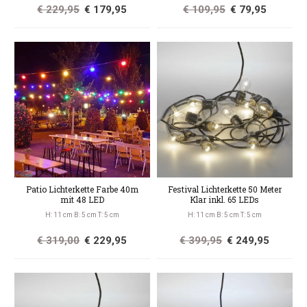
€ 229,95
€ 179,95
€ 109,95
€ 79,95
Patio Lichterkette Farbe 40m
Festival Lichterkette 50 Meter
mit 48 LED
Klar inkl. 65 LEDs
H: 11 cm B: 5 cm T: 5 cm
H: 11 cm B: 5 cm T: 5 cm
€ 319,00
€ 229,95
€ 399,95
€ 249,95