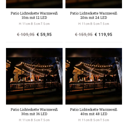
Patio Lichterkette Warmweiß
Patio Lichterkette Warmweiß
10m mit 12 LED
20m mit 24 LED
H: 11 cm B: 5 cm T: 5 cm
H: 11 cm B: 5 cm T: 5 cm
€ 109,95
€ 59,95
€ 159,95
€ 119,95
Patio Lichterkette Warmweiß
Patio Lichterkette Warmweiß
30m mit 36 LED
40m mit 48 LED
H: 11 cm B: 5 cm T: 5 cm
H: 11 cm B: 5 cm T: 5 cm