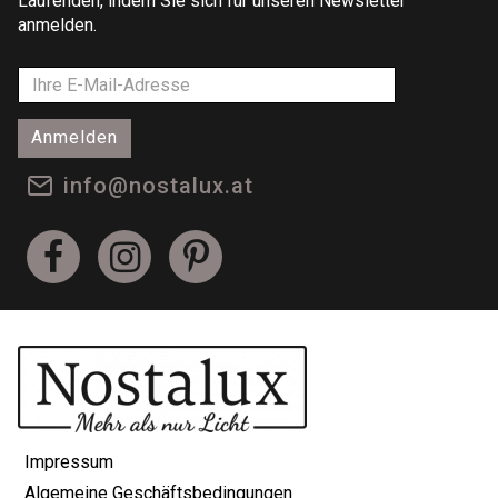
Laufenden, indem Sie sich für unseren Newsletter
anmelden.
Anmelden
info@nostalux.at
Impressum
Algemeine Geschäftsbedingungen