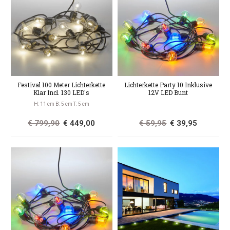
Festival 100 Meter Lichterkette
Lichterkette Party 10 Inklusive
Klar Incl. 130 LED's
12V LED Bunt
H: 11 cm B: 5 cm T: 5 cm
€ 799,90
€ 449,00
€ 59,95
€ 39,95