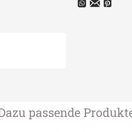
 vor allen Witterungseinflüssen
r optimalen Lichtfluss.
Porzellan versehen. Sie können
-Lampen wählen. Wenn Sie Licht
 wollen, empfehlen wir Ihnen
ches, warmes Licht (320 Lumen,
 Lebensdauer (20000 h).
 Ø cm
-
22
L
Dazu passende Produkt
IP44
Watt
Max. 60W
230 Volt
Wandleuchte