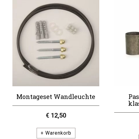
Fenster
Glas
Form
Stil
Klassisch
Garantie
Montagezubehör
Exklusiv
Fassung
Geeignet für LED
Ja
Inklusive
Leuchtmittel
Abhängig vom
Lichtstärke (lm)
Leuchtmittel
Type
Zusätzliche
Material
st Hoorn+K6B
Informationen
Mit Sensor
Montageset Wandleuchte
Pas
kla
€ 12,50
+ Warenkorb