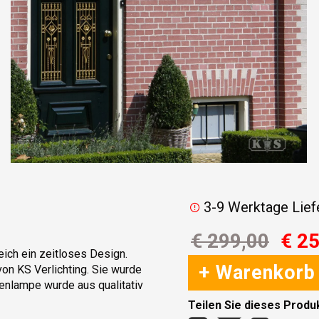
3-9 Werktage Lief
€ 299,00
€ 2
ich ein zeitloses Design.
+ Warenkorb
on KS Verlichting. Sie wurde
ßenlampe wurde aus qualitativ
en. Diese nostalgische
Teilen Sie dieses Produ
n zu schützen und danach mit