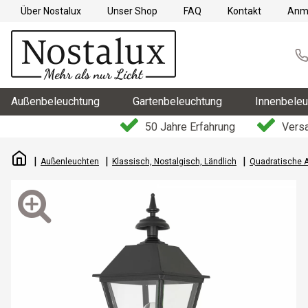
Über Nostalux
Unser Shop
FAQ
Kontakt
Anm
Außenbeleuchtung
Gartenbeleuchtung
Innenbeleu
50 Jahre Erfahrung
Versa
Außenleuchten
Klassisch, Nostalgisch, Ländlich
Quadratische 