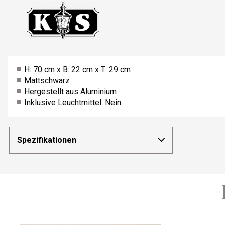
einer doppelten Pulverbeschichtung versehen. Dadurch ist sie
gut geschützt. Die klare Verglasung der Außenleuchte sorgt fü
Die Wandleuchte für Außen wurde mit einer E27 Fassung aus 
aufgrund dieser Fassung zwischen Halogen-, Spar- oder LED
wie von einer Glühbirne möchten und trotzdem Energie sparen
unsere
. Diese LED-Lampe gibt atmosphäris
Edison LED-Lampe
H: 70 cm x B: 22 cm x T: 29 cm
2100k), ist energiesparend und hat darüber hinaus eine lange
Mattschwarz
Hergestellt aus Aluminium
Inklusive Leuchtmittel: Nein
Spezifikationen
Produktnr
1213K9
Durchmesser
Höhe
70
Breite
Tiefe
29
Größe
Montageplatte cm
-
IP
Abhängig vom
Vermögen in 
Energie
Leuchtmittel
Voltage
Farbe
Mattschwarz
Anwendung