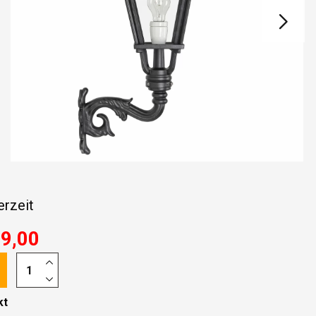
erzeit
59,00
kt