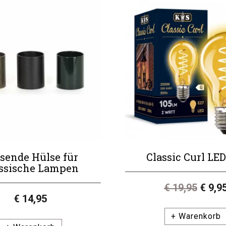
Quadratisch
3 Jahre
E27
Nein
Halogen-,
Energiespar- oder
LED-Lampen
Aluminium
Ohne Sensor
sende Hülse für
Classic Curl LE
ssische Lampen
€ 19,95
€ 9,9
€ 14,95
+ Warenkorb