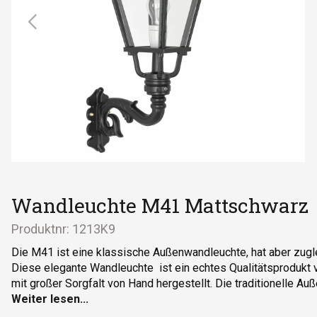
Wandleuchte M41 Mattschwarz
Produktnr:
1213K9
Die M41 ist eine klassische Außenwandleuchte, hat aber zugle
Diese elegante Wandleuchte ist ein echtes Qualitätsprodukt v
mit großer Sorgfalt von Hand hergestellt. Die traditionelle Au
hochwertigem Aluminium hergestellt und ist von Hand gegoss
Außenleuchte wurde zunächst verchromt, um sie vor Korrosio